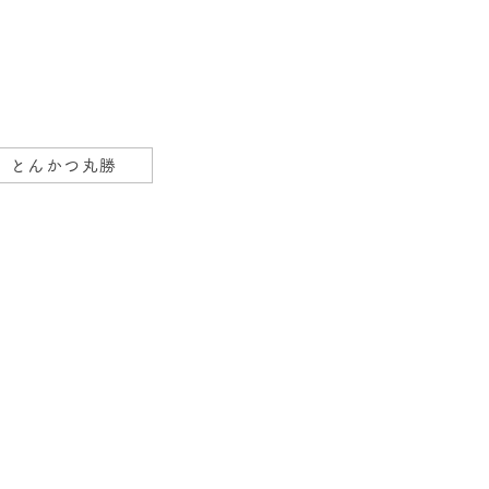
とんかつ丸勝
メン本舗住吉店