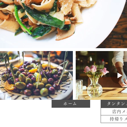
ホーム
タンタン
店内メ
持帰り