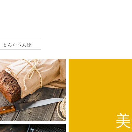
とんかつ丸勝
美